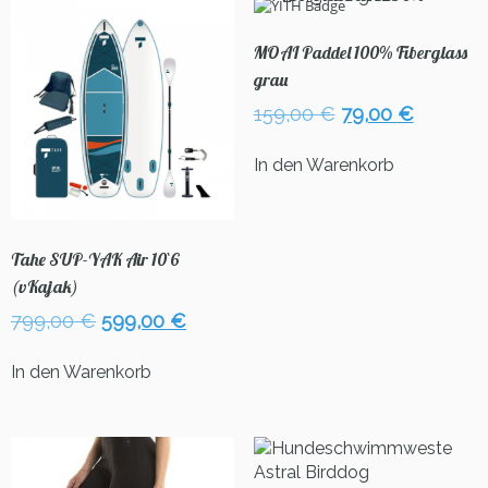
MOAI Paddel 100% Fiberglass
grau
Ursprünglicher
Aktuelle
159,00
€
79,00
€
Preis
Preis
war:
ist:
In den Warenkorb
159,00 €
79,00 €
Tahe SUP-YAK Air 10`6
(vKajak)
Ursprünglicher
Aktueller
799,00
€
599,00
€
Preis
Preis
war:
ist:
In den Warenkorb
799,00 €
599,00 €.