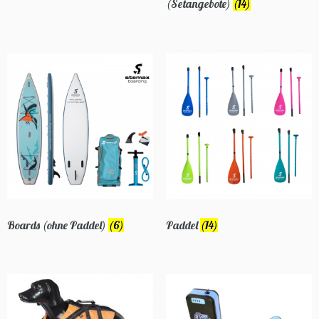
(Setangebote)
(14)
Boards (ohne Paddel)
(6)
Paddel
(14)