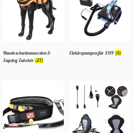
Hundeschwimmwesten &
Elektropumpen für SUP
(5)
Supdog Zubehör
(27)