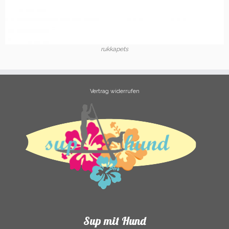
rukkapets
Vertrag widerrufen
Sup mit Hund