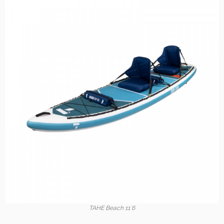
TAHE Beach 11´6