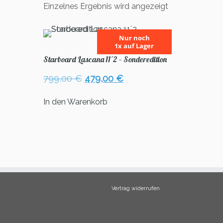
Einzelnes Ergebnis wird angezeigt
Nur noch
1x auf Lager
Starboard Lascana 11´2 – Sonderedition
Ursprünglicher
Aktueller
799,00
€
479,00
€
Preis
Preis
war:
ist:
In den Warenkorb
799,00 €
479,00 €.
Vertrag widerrufen