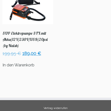
SUP Elektropumpe STX mit
Akku/12V/230V/USB/20psi
(by Naish)
Ursprünglicher
Aktueller
199,95
€
189,00
€
Preis
Preis
war:
ist:
In den Warenkorb
199,95 €
189,00 €.
Vertrag widerrufen