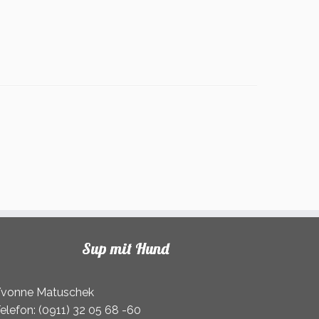
Sup mit Hund
vonne Matuschek
elefon: (0911) 32 05 68 -60