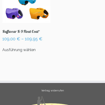
Ruffwear K-9 Float Coat™
109,00
€
–
109,95
€
Dieses
Ausführung wählen
Produkt
weist
mehrere
Varianten
auf.
Die
Optionen
können
Vertrag widerrufen
auf
der
Produktseite