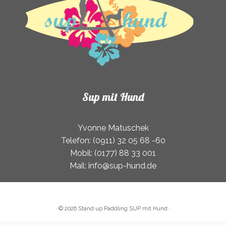
gewählt
werden
Sup mit Hund
Yvonne Matuschek
Telefon: (0911) 32 05 68 -60
Mobil: (0177) 88 33 001
Mail: info@sup-hund.de
·
© 2026
Stand up Paddling SUP mit Hund
·