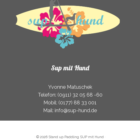
Produktseite
Produktse
gewählt
gewählt
werden
werden
Sup mit Hund
Yvonne Matuschek
Telefon: (0911) 32 05 68 -60
Mobil: (0177) 88 33 001
Mail: info@sup-hund.de
·
© 2026
Stand up Paddling SUP mit Hund
·