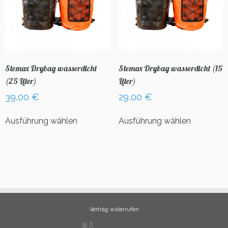
Stemax Drybag wasserdicht
Stemax Drybag wasserdicht (15
(25 Liter)
Liter)
39,00
€
29,00
€
Dieses
Dieses
Ausführung wählen
Ausführung wählen
Produkt
Produkt
weist
weist
mehrere
mehrere
Varianten
Varianten
auf.
auf.
Die
Die
Optionen
Optionen
können
können
Vertrag widerrufen
auf
auf
der
der