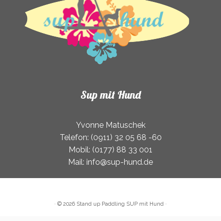
gewählt
werden
Sup mit Hund
Yvonne Matuschek
Telefon: (0911) 32 05 68 -60
Mobil: (0177) 88 33 001
Mail: info@sup-hund.de
·
© 2026
Stand up Paddling SUP mit Hund
·