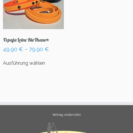
Tepaja Leine BioThane®
49,90
€
–
79,90
€
Dieses
Ausführung wählen
Produkt
weist
mehrere
Varianten
auf.
Die
Optionen
können
Vertrag widerrufen
auf
der
Produktseite