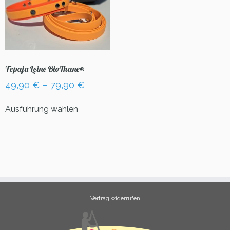
Tepaja Leine BioThane®
49,90
€
–
79,90
€
Dieses
Ausführung wählen
Produkt
weist
mehrere
Varianten
auf.
Die
Optionen
können
Vertrag widerrufen
auf
der
Produktseite