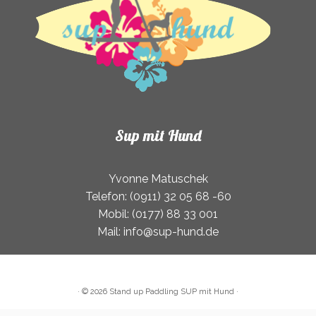
gewählt
werden
Sup mit Hund
Yvonne Matuschek
Telefon: (0911) 32 05 68 -60
Mobil: (0177) 88 33 001
Mail: info@sup-hund.de
·
© 2026
Stand up Paddling SUP mit Hund
·