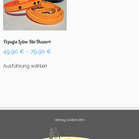
Tepaja Leine BioThane®
49,90
€
–
79,90
€
Dieses
Ausführung wählen
Produkt
weist
mehrere
Varianten
auf.
Die
Optionen
können
Vertrag widerrufen
auf
der
Produktseite