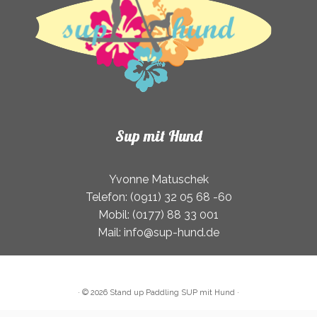
gewählt
werden
Sup mit Hund
Yvonne Matuschek
Telefon: (0911) 32 05 68 -60
Mobil: (0177) 88 33 001
Mail: info@sup-hund.de
·
© 2026
Stand up Paddling SUP mit Hund
·