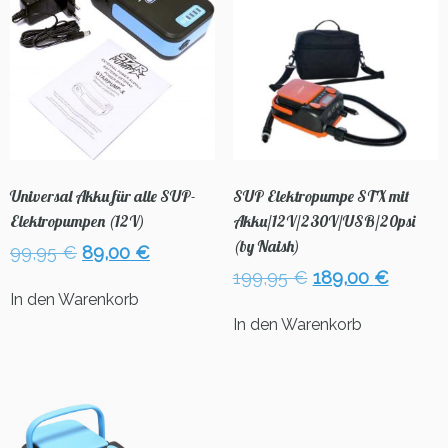
Universal Akku für alle SUP-
SUP Elektropumpe STX mit
Elektropumpen (12V)
Akku/12V/230V/USB/20psi
(by Naish)
Ursprünglicher
Aktueller
99,95
€
89,00
€
Preis
Preis
Ursprünglicher
Aktuel
199,95
€
189,00
€
war:
ist:
Preis
Preis
In den Warenkorb
99,95 €
89,00 €.
war:
ist:
In den Warenkorb
199,95 €
189,00