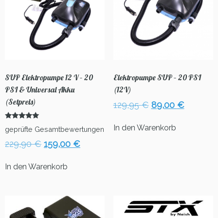
SUP Elektropumpe 12 V – 20
Elektropumpe SUP – 20 PSI
PSI & Universal Akku
(12V)
(Setpreis)
Ursprünglicher
Aktuelle
129,95
€
89,00
€
Preis
Preis
war:
ist:
Bewertet
In den Warenkorb
geprüfte Gesamtbewertungen
mit
129,95 €
89,00 €
5.00
Ursprünglicher
Aktueller
229,90
€
159,00
€
von 5
Preis
Preis
war:
ist:
In den Warenkorb
229,90 €
159,00 €.