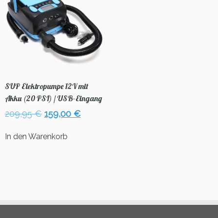
SUP Elektropumpe 12V mit
Akku (20 PSI) / USB-Eingang
Ursprünglicher
Aktueller
209,95
€
159,00
€
Preis
Preis
war:
ist:
In den Warenkorb
209,95 €
159,00 €.