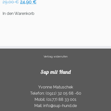
Ursprünglicher
Aktueller
29,00
€
24,90
€
Preis
Preis
war:
ist:
In den Warenkorb
29,00 €
24,90 €.
Vertrag widerrufen
Sup mit Hund
Yvonne Matuschek
Telefon: (0911) 32 05 68 -60
Mobil: (0177) 88 33 001
Mail: info@sup-hund.de