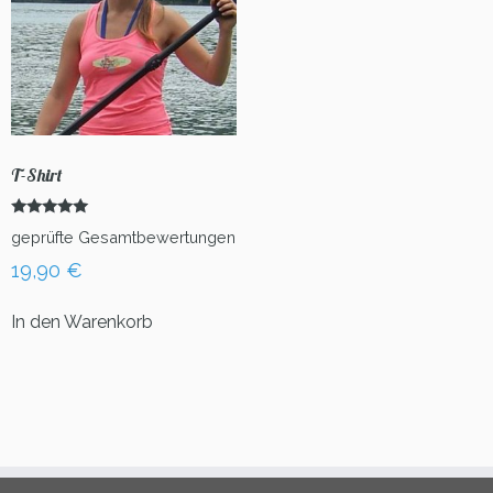
T-Shirt
Bewertet
geprüfte Gesamtbewertungen
mit
5.00
19,90
€
von 5
In den Warenkorb