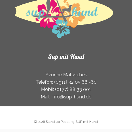
gewählt
werden
Sup mit Hund
Yvonne Matuschek
Telefon: (0911) 32 05 68 -60
Mobil: (0177) 88 33 001
Mail: info@sup-hund.de
·
© 2026
Stand up Paddling SUP mit Hund
·