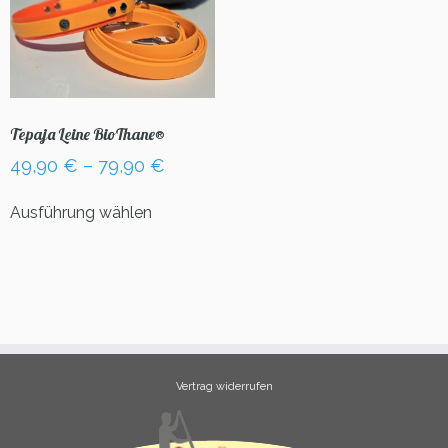
Tepaja Leine BioThane®
49,90
€
–
79,90
€
Dieses
Ausführung wählen
Produkt
weist
mehrere
Varianten
auf.
Die
Optionen
können
Vertrag widerrufen
auf
der
Produktseite