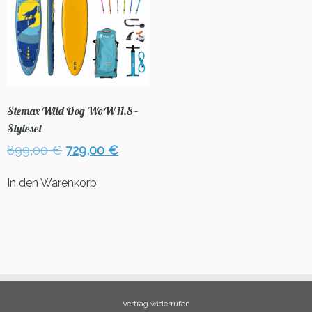
Stemax Wild Dog WoW 11.8 –
Styleset
Ursprünglicher
Aktueller
899,00
€
729,00
€
Preis
Preis
war:
ist:
In den Warenkorb
899,00 €
729,00 €.
Vertrag widerrufen