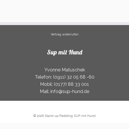
Varianten
auf.
Die
Optionen
können
Vertrag widerrufen
auf
der
Produktseite
Sup mit Hund
gewählt
werden
Yvonne Matuschek
Telefon: (0911) 32 05 68 -60
Mobil: (0177) 88 33 001
Mail: info@sup-hund.de
·
© 2026
Stand up Paddling SUP mit Hund
·
Vertrag widerrufen