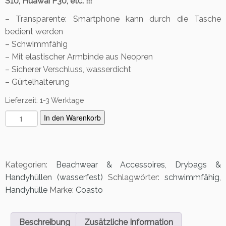
S10, Huawai P30, etc. !!!
– Transparente: Smartphone kann durch die Tasche
bedient werden
– Schwimmfähig
– Mit elastischer Armbinde aus Neopren
– Sicherer Verschluss, wasserdicht
– Gürtelhalterung
Lieferzeit:
1-3 Werktage
S
In den Warenkorb
m
a
r
t
Kategorien:
Beachwear & Accessoires
,
Drybags &
p
Handyhüllen (wasserfest)
Schlagwörter:
schwimmfähig
,
h
Handyhülle
Marke:
Coasto
o
n
e
Beschreibung
Zusätzliche Information