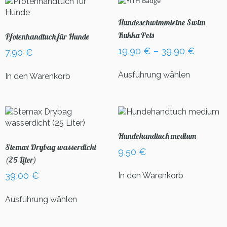
Hundeschwimmleine Swim
Rukka Pets
Pfotenhandtuch für Hunde
19,90
€
–
39,90
€
7,90
€
Dieses
Ausführung wählen
In den Warenkorb
Produkt
weist
mehrere
Varianten
auf.
Die
Hundehandtuch medium
Optionen
Stemax Drybag wasserdicht
9,50
€
können
(25 Liter)
auf
39,00
€
In den Warenkorb
der
Produktse
Dieses
Ausführung wählen
gewählt
Produkt
werden
weist
mehrere