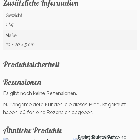
Zusätzliche Information
i
m
Gewicht
m
1 kg
f
ä
Maße
h
20 × 20 × 5 cm
i
g
(g
Produktsicherheit
r
o
Rezensionen
ß)
M
Es gibt noch keine Rezensionen.
e
n
Nur angemeldete Kunden, die dieses Produkt gekauft
g
haben, dürfen eine Rezension abgeben.
e
Ähnliche Produkte