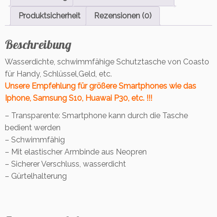
H
ü
Produktsicherheit
Rezensionen (0)
l
l
Beschreibung
e
w
Wasserdichte, schwimmfähige Schutztasche von Coasto
a
für Handy, Schlüssel,Geld, etc.
s
Unsere Empfehlung
für größere Smartphones wie das
s
e
Iphone, Samsung S10, Huawai P30, etc. !!!
r
– Transparente: Smartphone kann durch die Tasche
d
bedient werden
i
– Schwimmfähig
c
h
– Mit elastischer Armbinde aus Neopren
t
– Sicherer Verschluss, wasserdicht
&
– Gürtelhalterung
s
c
h
w