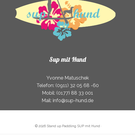
gewählt
werden
Sup mit Hund
Yvonne Matuschek
Telefon: (0911) 32 05 68 -60
Mobil: (0177) 88 33 001
Mail: info@sup-hund.de
·
© 2026
Stand up Paddling SUP mit Hund
·