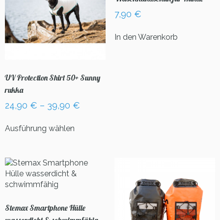
7,90
€
In den Warenkorb
UV Protection Shirt 50+ Sunny
rukka
24,90
€
–
39,90
€
Dieses
Ausführung wählen
Produkt
weist
mehrere
Varianten
auf.
Die
Optionen
können
Stemax Smartphone Hülle
auf