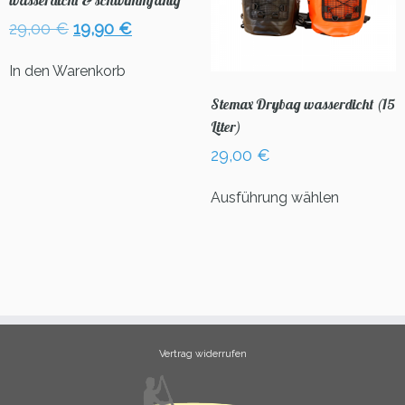
wasserdicht & schwimmfähig
der
Ursprünglicher
Aktueller
29,00
€
19,90
€
Produktseite
Preis
Preis
gewählt
war:
ist:
In den Warenkorb
werden
29,00 €
19,90 €.
Stemax Drybag wasserdicht (15
Liter)
29,00
€
Dieses
Ausführung wählen
Produkt
weist
mehrere
Varianten
auf.
Die
Optionen
können
Vertrag widerrufen
auf
der
Produktse