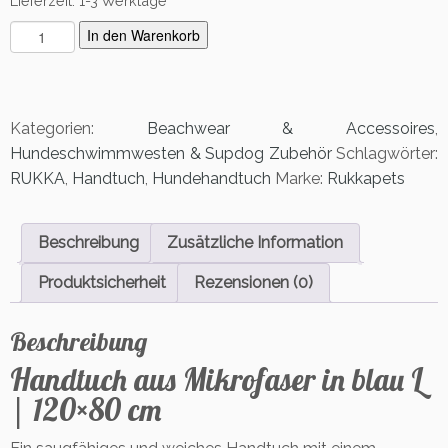
Lieferzeit:
1-3 Werktage
H
In den Warenkorb
u
n
d
e
Kategorien:
Beachwear & Accessoires
,
h
Hundeschwimmwesten & Supdog Zubehör
Schlagwörter:
a
RUKKA
,
Handtuch
,
Hundehandtuch
Marke:
Rukkapets
n
d
t
Beschreibung
Zusätzliche Information
u
c
Produktsicherheit
Rezensionen (0)
h
l
Beschreibung
a
r
Handtuch aus Mikrofaser in blau L
g
| 120×80 cm
e
M