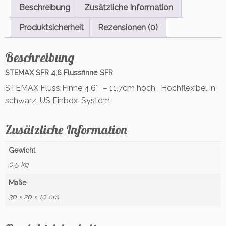
s
Beschreibung
Zusätzliche Information
s
f
Produktsicherheit
Rezensionen (0)
i
n
Beschreibung
n
e
STEMAX SFR 4,6 Flussfinne SFR
S
STEMAX Fluss Finne 4,6″ – 11,7cm hoch . Hochflexibel in
F
schwarz. US Finbox-System
R
M
e
Zusätzliche Information
n
g
Gewicht
e
0,5 kg
Maße
30 × 20 × 10 cm