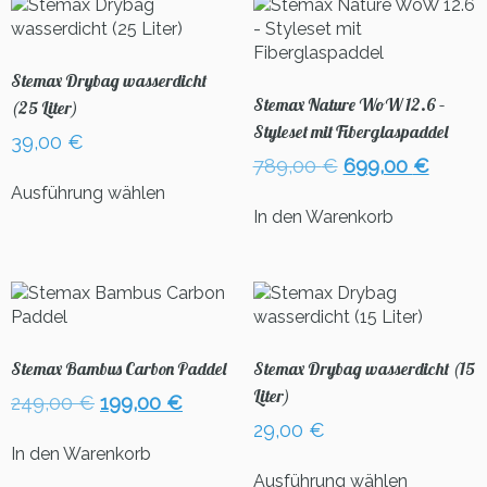
Stemax Drybag wasserdicht
Stemax Nature WoW 12.6 –
(25 Liter)
Styleset mit Fiberglaspaddel
39,00
€
Ursprünglicher
Aktuel
789,00
€
699,00
€
Dieses
Preis
Preis
Ausführung wählen
Produkt
war:
ist:
In den Warenkorb
weist
789,00 €
699,0
mehrere
Varianten
auf.
Die
Optionen
können
Stemax Bambus Carbon Paddel
Stemax Drybag wasserdicht (15
auf
Liter)
Ursprünglicher
Aktueller
249,00
€
199,00
€
der
Preis
Preis
29,00
€
Produktseite
war:
ist:
In den Warenkorb
gewählt
Dieses
249,00 €
199,00 €.
Ausführung wählen
werden
Produkt