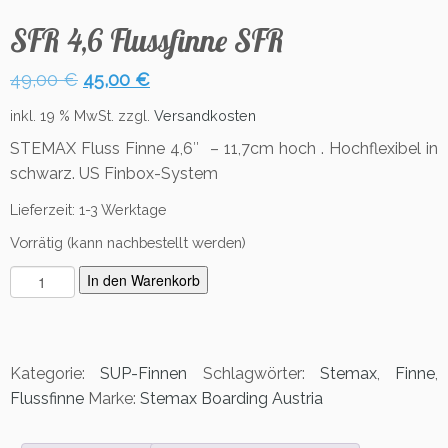
SFR 4,6 Flussfinne SFR
Ursprünglicher
Aktueller
49,00
€
45,00
€
Preis
Preis
inkl. 19 % MwSt.
zzgl.
Versandkosten
war:
ist:
STEMAX Fluss Finne 4,6″ – 11,7cm hoch . Hochflexibel in
49,00 €
45,00 €.
schwarz. US Finbox-System
Lieferzeit:
1-3 Werktage
Vorrätig (kann nachbestellt werden)
S
In den Warenkorb
F
R
4,
6
Kategorie:
SUP-Finnen
Schlagwörter:
Stemax
,
Finne
,
F
Flussfinne
Marke:
Stemax Boarding Austria
l
u