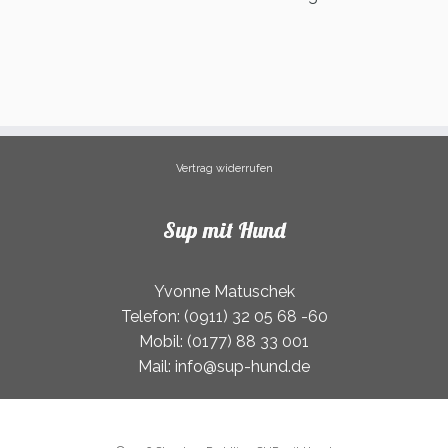
weist
mehrere
Varianten
auf.
Die
Optionen
können
Vertrag widerrufen
auf
der
Produktse
Sup mit Hund
gewählt
werden
Yvonne Matuschek
Telefon: (0911) 32 05 68 -60
Mobil: (0177) 88 33 001
Mail: info@sup-hund.de