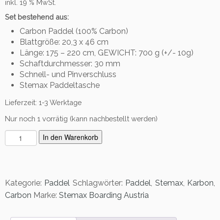
inkl. 19 % MwSt.
war:
ist:
Set bestehend aus:
268,00 €
199,00 €.
Carbon Paddel (100% Carbon)
Blattgröße: 20,3 x 46 cm
Länge: 175 – 220 cm, GEWICHT: 700 g (+/- 10g)
Schaftdurchmesser: 30 mm
Schnell- und Pinverschluss
Stemax Paddeltasche
Lieferzeit:
1-3 Werktage
Nur noch 1 vorrätig (kann nachbestellt werden)
S
In den Warenkorb
t
e
m
a
Kategorie:
Paddel
Schlagwörter:
Paddel
,
Stemax
,
Karbon
,
x
Carbon
Marke:
Stemax Boarding Austria
V
o