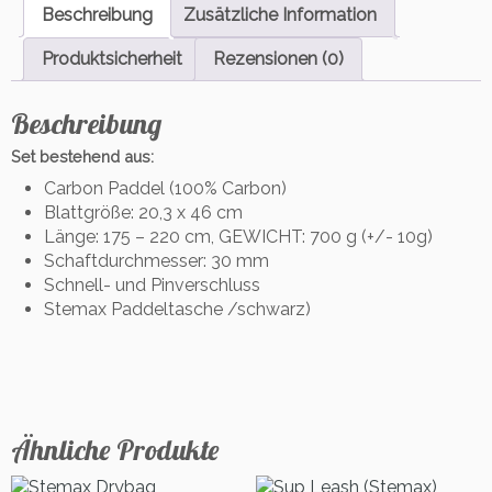
l
Beschreibung
Zusätzliche Information
l
-
Produktsicherheit
Rezensionen (0)
C
a
Beschreibung
r
b
Set bestehend aus:
o
Carbon Paddel (100% Carbon)
n
Blattgröße: 20,3 x 46 cm
p
Länge: 175 – 220 cm, GEWICHT: 700 g (+/- 10g)
a
Schaftdurchmesser: 30 mm
d
Schnell- und Pinverschluss
d
Stemax Paddeltasche /schwarz)
e
l
m
i
t
T
Ähnliche Produkte
a
s