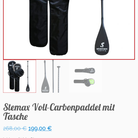
Stemax Voll-Carbonpaddel mit
Tasche
Ursprünglicher
Aktueller
268,00
€
199,00
€
Preis
Preis