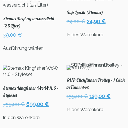
c
h
Sup Leash (Stemax)
e
Stemax Drybag wasserdicht
Ursprünglicher
Aktueller
29,00
€
24,90
€
M
(25 Liter)
Preis
Preis
e
war:
ist:
39,00
€
In den Warenkorb
n
29,00 €
24,90 €.
g
Dieses
Ausführung wählen
e
Produkt
weist
mehrere
Varianten
auf.
SUP Clickfinnen Trolley – 1 Click
Die
in Finnenbox
Optionen
Stemax Kingfisher WoW 11.6 –
können
Styleset
Ursprünglicher
Aktuell
139,00
€
129,00
€
auf
Preis
Preis
Ursprünglicher
Aktueller
759,00
€
699,00
€
der
war:
ist:
In den Warenkorb
Preis
Preis
Produktseite
139,00 €
129,00 
war:
ist:
In den Warenkorb
gewählt
759,00 €
699,00 €.
werden