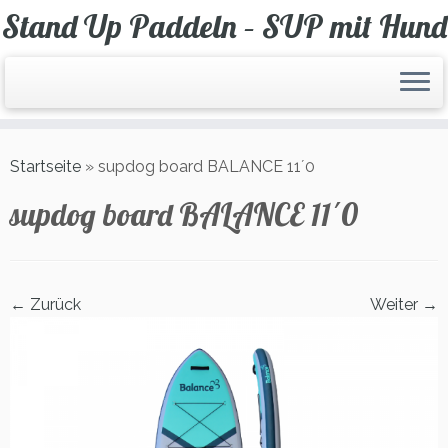
Zum
Stand Up Paddeln – SUP mit Hund
Inhalt
springen
Startseite
»
supdog board BALANCE 11´0
supdog board BALANCE 11´0
← Zurück
Weiter →