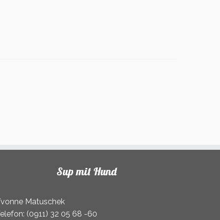
Sup mit Hund
vonne Matuschek
elefon: (0911) 32 05 68 -60