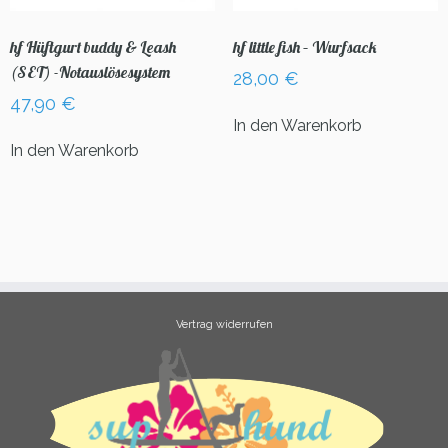
hf Hüftgurt buddy & Leash
hf little fish – Wurfsack
(SET) -Notauslösesystem
28,00
€
47,90
€
In den Warenkorb
In den Warenkorb
Vertrag widerrufen