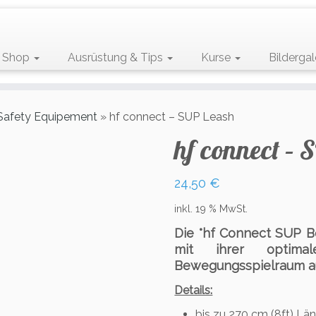
Shop
Ausrüstung & Tips
Kurse
Bildergal
Safety Equipement
»
hf connect – SUP Leash
hf connect –
24,50
€
inkl. 19 % MwSt.
Die °hf Connect SUP Bo
mit ihrer optima
Bewegungsspielraum au
Details:
bis zu 270 cm (8ft) Lä