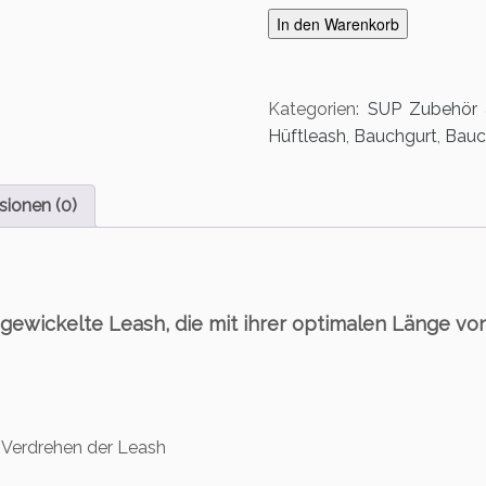
h
In den Warenkorb
f
c
o
Kategorien:
SUP Zubehör &
n
Hüftleash
,
Bauchgurt
,
Bauc
n
e
c
ionen (0)
t
-
S
U
P
 gewickelte Leash, die mit ihrer optimalen Länge 
L
e
a
s
h
 Verdrehen der Leash
M
e