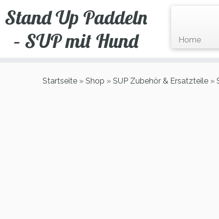
Zum
Stand Up Paddeln
Inhalt
springen
– SUP mit Hund
Home
Startseite
»
Shop
»
SUP Zubehör & Ersatzteile
»