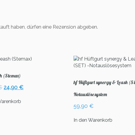
auft haben, dürfen eine Rezension abgeben.
h (Stemax)
hf Hüftgurt synergy & Leash (S
Ursprünglicher
Aktueller
€
24,90
€
Preis
Preis
Notauslösesystem
war:
ist:
Warenkorb
59,90
€
29,00 €
24,90 €.
In den Warenkorb