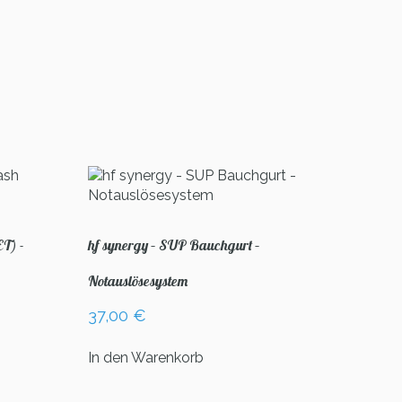
ET) -
hf synergy – SUP Bauchgurt –
Notauslösesystem
37,00
€
In den Warenkorb