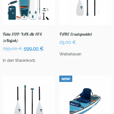
Tahe SUP-YAK Air 10`6
TAHE Ersatzpaddel
(vKajak)
29,00
€
Ursprünglicher
Aktueller
799,00
€
599,00
€
Preis
Preis
Weiterlesen
war:
ist:
In den Warenkorb
799,00 €
599,00 €.