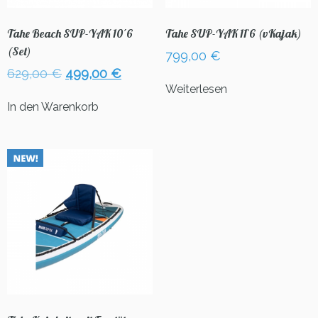
Tahe Beach SUP-YAK 10´6
Tahe SUP-YAK 11`6 (vKajak)
(Set)
799,00
€
Ursprünglicher
Aktueller
629,00
€
499,00
€
Preis
Preis
Weiterlesen
war:
ist:
In den Warenkorb
629,00 €
499,00 €.