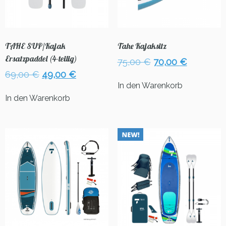
TAHE SUP/Kajak
Tahe Kajaksitz
Ersatzpaddel (4-teilig)
Ursprünglicher
Aktueller
75,00
€
70,00
€
Preis
Preis
Ursprünglicher
Aktueller
69,00
€
49,00
€
war:
ist:
Preis
Preis
In den Warenkorb
75,00 €
70,00 €.
war:
ist:
In den Warenkorb
69,00 €
49,00 €.