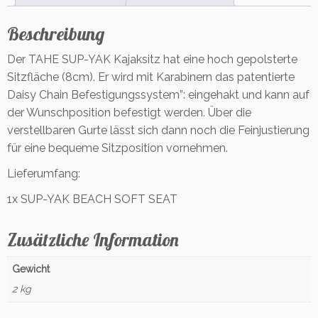
z
M
Beschreibung
e
Der TAHE SUP-YAK Kajaksitz hat eine hoch gepolsterte
n
g
Sitzfläche (8cm). Er wird mit Karabinern das
patentierte
e
Daisy Chain Befestigungssystem”: eingehakt und kann auf
der Wunschposition befestigt werden. Über die
verstellbaren Gurte lässt sich dann noch die Feinjustierung
für eine bequeme Sitzposition vornehmen.
Lieferumfang:
1x SUP-YAK BEACH SOFT SEAT
Zusätzliche Information
Gewicht
2 kg