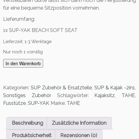
verstellbaren Gurte lässt sich dann noch die Feinjustierung
für eine bequeme Sitzposition vornehmen.
Lieferumfang:
1x SUP-YAK BEACH SOFT SEAT
Lieferzeit:
1-3 Werktage
Nur noch 1 vorrätig
T
In den Warenkorb
a
h
e
Kategorien:
SUP Zubehör & Ersatzteile
,
SUP & Kajak -2in1
,
K
Sonstiges Zubehör
Schlagwörter:
Kajaksitz
,
TAHE
,
a
Fusstütze
,
SUP-YAK
Marke:
TAHE
j
a
k
Beschreibung
Zusätzliche Information
s
i
Produktsicherheit
Rezensionen (0)
t