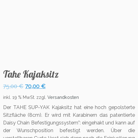
Tahe Kajaksitz
Ursprünglicher
Aktueller
75,00
€
70,00
€
Preis
Preis
inkl. 19 % MwSt.
zzgl.
Versandkosten
war:
ist:
Der TAHE SUP-YAK Kajaksitz hat eine hoch gepolsterte
75,00 €
70,00 €.
Sitzfläche (8cm). Er wird mit Karabinern das
patentierte
Daisy Chain Befestigungssystem”: eingehakt und kann auf
der Wunschposition befestigt werden. Über die