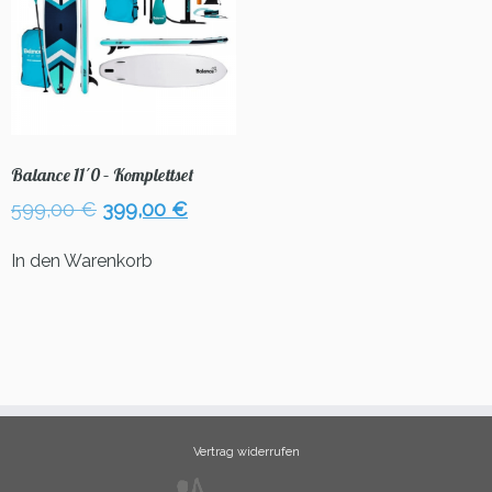
Balance 11´0 – Komplettset
Ursprünglicher
Aktueller
599,00
€
399,00
€
Preis
Preis
war:
ist:
In den Warenkorb
599,00 €
399,00 €.
Vertrag widerrufen