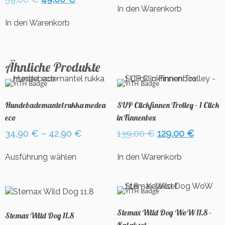
war:
ist:
In den Warenkorb
Preis
Preis
106,00 €
99,00 €
war:
ist:
In den Warenkorb
59,00 €
49,00 €.
Ähnliche Produkte
Hundebademantel rukka medea
SUP Clickfinnen Trolley – 1 Click
eco
in Finnenbox
Ursprünglicher
Aktuell
34,90
€
–
42,90
€
139,00
€
129,00
€
Preis
Preis
Dieses
war:
ist:
Ausführung wählen
In den Warenkorb
Produkt
139,00 €
129,00 
weist
mehrere
Varianten
auf.
Stemax Wild Dog WoW 11.8 –
Die
Stemax Wild Dog 11.8