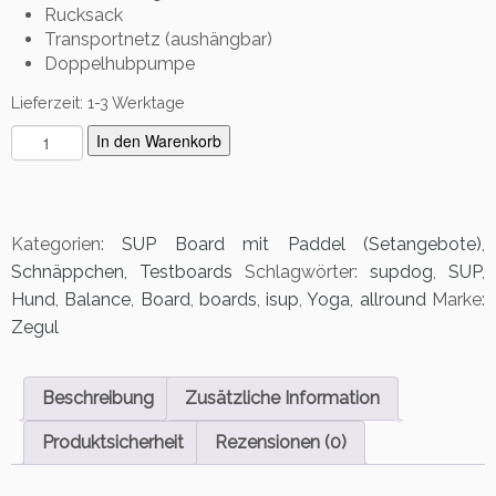
Rucksack
Transportnetz (aushängbar)
Doppelhubpumpe
Lieferzeit:
1-3 Werktage
B
In den Warenkorb
a
l
a
n
Kategorien:
SUP Board mit Paddel (Setangebote)
,
c
Schnäppchen, Testboards
Schlagwörter:
supdog
,
SUP
,
e
Hund
,
Balance
,
Board
,
boards
,
isup
,
Yoga
,
allround
Marke:
1
Zegul
1
´0
-
Beschreibung
Zusätzliche Information
K
o
Produktsicherheit
Rezensionen (0)
m
p