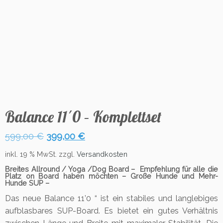
Balance 11´0 – Komplettset
Ursprünglicher
Aktueller
599,00
€
399,00
€
Preis
Preis
inkl. 19 % MwSt.
zzgl.
Versandkosten
war:
ist:
Breites Allround / Yoga /Dog Board –
Empfehlung für alle die
599,00 €
399,00 €.
Platz on Board haben möchten – Große Hunde und Mehr-
Hunde SUP –
Das neue Balance 11’0 “ ist ein stabiles und langlebiges
aufblasbares SUP-Board. Es bietet ein gutes Verhältnis