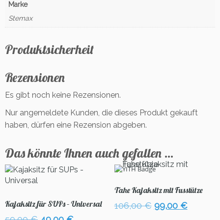
Marke
Stemax
Produktsicherheit
Rezensionen
Es gibt noch keine Rezensionen.
Nur angemeldete Kunden, die dieses Produkt gekauft
haben, dürfen eine Rezension abgeben.
Das könnte Ihnen auch gefallen …
Tahe Kajaksitz mit Fusstütze
Kajaksitz für SUPs – Universal
Ursprünglicher
Aktuell
106,00
€
99,00
€
Preis
Preis
Ursprünglicher
Aktueller
59,00
€
49,00
€