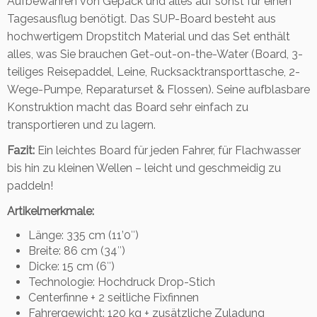
Aufbewahren von Gepäck und alles auf sonst für einen
Tagesausflug benötigt. Das SUP-Board besteht aus
hochwertigem Dropstitch Material und das Set enthält
alles, was Sie brauchen Get-out-on-the-Water (Board, 3-
teiliges Reisepaddel, Leine, Rucksacktransporttasche, 2-
Wege-Pumpe, Reparaturset & Flossen). Seine aufblasbare
Konstruktion macht das Board sehr einfach zu
transportieren und zu lagern.
Fazit:
Ein leichtes Board für jeden Fahrer, für Flachwasser
bis hin zu kleinen Wellen – leicht und geschmeidig zu
paddeln!
Artikelmerkmale:
Länge: 335 cm (11’0″)
Breite: 86 cm (34″)
Dicke: 15 cm (6″)
Technologie: Hochdruck Drop-Stich
Centerfinne + 2 seitliche Fixfinnen
Fahrergewicht: 120 kg + zusätzliche Zuladung