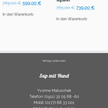
Kajakset
Optionen
Ursprünglicher
Aktueller
769,00
€
599,00
€
können
Ursprünglicher
Aktuel
765,00
€
739,00
€
Preis
Preis
auf
Preis
Preis
war:
ist:
In den Warenkorb
der
war:
ist:
769,00 €
599,00 €.
In den Warenkorb
Produktseite
765,00 €
739,00
gewählt
werden
Vertrag widerrufen
Sup mit Hund
Yvonne Matuschek
Telefon: (0911) 32 05 68 -60
Mobil: (0177) 88 33 001