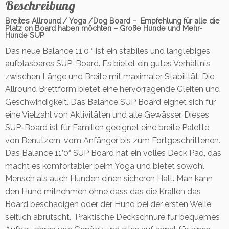
Beschreibung
l
e
Breites Allround / Yoga /Dog Board –
Empfehlung für alle die
t
Platz on Board haben möchten – Große Hunde und Mehr-
Hunde SUP
t
s
Das neue Balance 11’0 “ ist ein stabiles und langlebiges
e
aufblasbares SUP-Board. Es bietet ein gutes Verhältnis
t
zwischen Länge und Breite mit maximaler Stabilität. Die
M
Allround Brettform bietet eine hervorragende Gleiten und
e
Geschwindigkeit. Das Balance SUP Board eignet sich für
n
eine Vielzahl von Aktivitäten und alle Gewässer. Dieses
g
e
SUP-Board ist für Familien geeignet eine breite Palette
von Benutzern, vom Anfänger bis zum Fortgeschrittenen.
Das Balance 11’0“ SUP Board hat ein volles Deck Pad, das
macht es komfortabler beim Yoga und bietet sowohl
Mensch als auch Hunden einen sicheren Halt. Man kann
den Hund mitnehmen ohne dass das die Krallen das
Board beschädigen oder der Hund bei der ersten Welle
seitlich abrutscht. Praktische Deckschnüre für bequemes