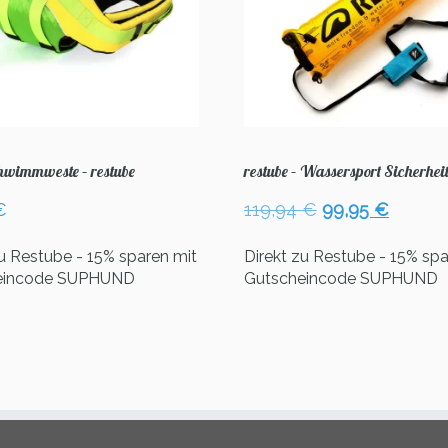
wimmweste – restube
restube – Wassersport Sicherheit
Ursprüngliche
Aktuel
€
119,94
€
99,95
€
Preis
Preis
war:
ist:
zu Restube - 15% sparen mit
Direkt zu Restube - 15% spa
119,94 €
99,95 
eincode SUPHUND
Gutscheincode SUPHUND