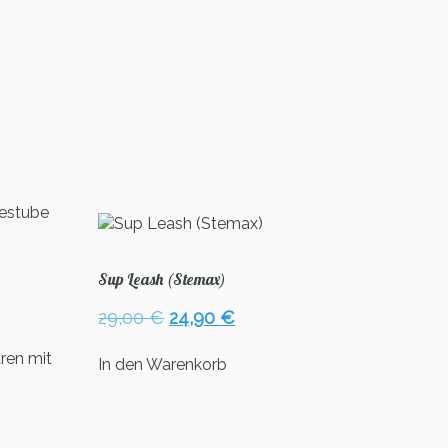
Sup Leash (Stemax)
Ursprünglicher
Aktueller
29,00
€
24,90
€
Preis
Preis
ren mit
war:
ist:
In den Warenkorb
29,00 €
24,90 €.