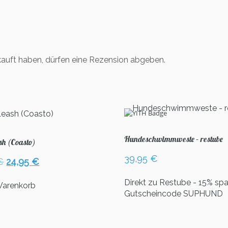
auft haben, dürfen eine Rezension abgeben.
Hundeschwimmweste – restube
h (Coasto)
39,95
€
Ursprünglicher
Aktueller
€
24,95
€
Preis
Preis
Direkt zu Restube - 15% spa
war:
ist:
Warenkorb
Gutscheincode SUPHUND
34,95 €
24,95 €.