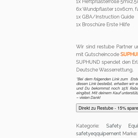
1x Heftpflasterrolle 5mx2.
6x Wundpflaster 10x6cm, f
1x GBA/Instruction Guide
1x Broschüre Erste Hilfe
Wir sind restube Partner u
mit Gutscheincode
SUPHU
SUPHUND spendet den Erlös
Deutsche Wasserrettung.
*Bei dem folgenden Link zum Erste 
diesen Link bestellst, erhalten wir e
und Du bekommst noch 15% Rabat
eingibst. Mit deinem Kauf unterstü
– vielen Dank!
Direkt zu Restube - 15% spa
Kategorie:
Safety Equ
safetyeqquipement
Marke