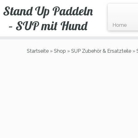
Zum
Stand Up Paddeln
Inhalt
springen
– SUP mit Hund
Home
Startseite
»
Shop
»
SUP Zubehör & Ersatzteile
»