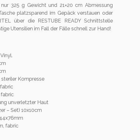
Mit nur 325 g Gewicht und 21×20 cm Abmessung
 Tasche platzsparend im Gepäck verstauen oder
TEL über die RESTUBE READY Schnittstelle
ige Utensilien im Fall der Fälle schnell zur Hand!
Vinyl.
6cm
8cm
steriler Kompresse
fabric
fabric
ung unverletzter Haut
2er – Set) 10x10cm
ly, 44x76mm
, fabric