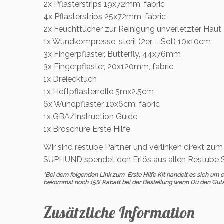
2x Pflasterstrips 19x72mm, fabric
4x Pflasterstrips 25x72mm, fabric
2x Feuchttücher zur Reinigung unverletzter Haut
1x Wundkompresse, steril (2er – Set) 10x10cm
3x Fingerpflaster, Butterfly, 44x76mm
3x Fingerpflaster, 20x120mm, fabric
1x Dreiecktuch
1x Heftpflasterrolle 5mx2.5cm
6x Wundpflaster 10x6cm, fabric
1x GBA/Instruction Guide
1x Broschüre Erste Hilfe
Wir sind restube Partner und verlinken direkt zu
SUPHUND spendet den Erlös aus allen Restube S
*Bei dem folgenden Link zum Erste Hilfe Kit handelt es sich um ein
bekommst noch 15% Rabatt bei der Bestellung wenn Du den Guts
Zusätzliche Information