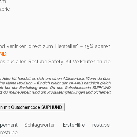
5cm
abric
nd verlinken direkt zum Hersteller* – 15% sparen
ND
 aus allen Restube Safety-Kit Verkäufen an die
Hilfe Kit handelt es sich um einen Affiliate-Link. Wenn du über
ine kleine Provision – für dich bleibt der VK-Preis natürlich gleich
t bei der Bestellung wenn Du den Gutscheincode SUPHUND
tzt du meine Arbeit rund um Produktempfehlungen und Sicherheit
ren mit Gutscheincode SUPHUND
ipement
Schlagwörter:
ErsteHilfe
,
restube
,
:
restube