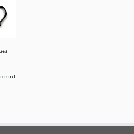
sset
r
ler
ren mit
€.