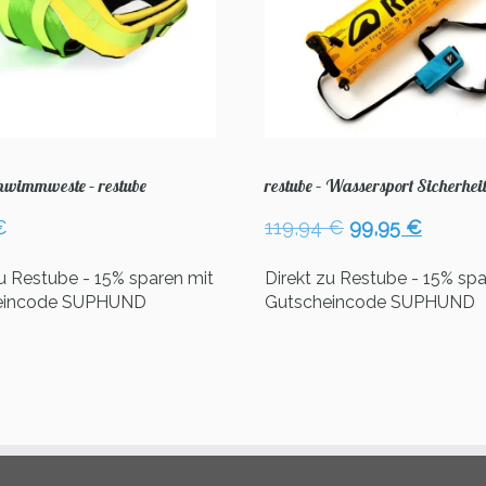
wimmweste – restube
restube – Wassersport Sicherheit
Ursprüngliche
Aktuel
€
119,94
€
99,95
€
Preis
Preis
war:
ist:
zu Restube - 15% sparen mit
Direkt zu Restube - 15% spa
119,94 €
99,95 
eincode SUPHUND
Gutscheincode SUPHUND