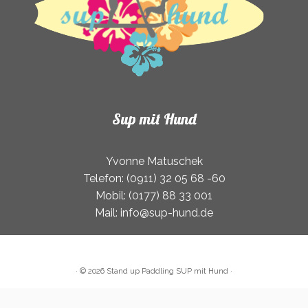
werden
werden
Sup mit Hund
Yvonne Matuschek
Telefon: (0911) 32 05 68 -60
Mobil: (0177) 88 33 001
Mail: info@sup-hund.de
·
© 2026
Stand up Paddling SUP mit Hund
·
Vertrag widerrufen