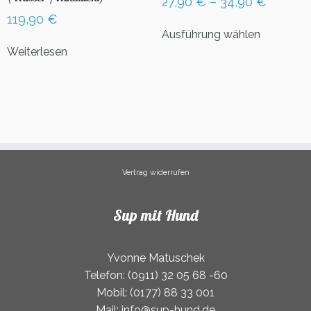
27,90
€
–
34,90
€
auf
119,90
€
Dieses
der
Ausführung wählen
Produkt
Produktse
Weiterlesen
weist
gewählt
mehrere
werden
Varianten
auf.
Die
Optionen
können
auf
Vertrag widerrufen
der
Produktse
gewählt
Sup mit Hund
werden
Yvonne Matuschek
Telefon: (0911) 32 05 68 -60
Mobil: (0177) 88 33 001
Mail: info@sup-hund.de