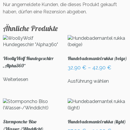
Nur angemeldete Kunden, die dieses Produkt gekauft
haben, dürfen eine Rezension abgeben.
Ähnliche Produkte
WoollyWolf Hundegeschirr
Hundebademantel rukka (beige)
„Alpha360“
32,90
€
–
42,90
€
Dieses
Weiterlesen
Ausführung wählen
Produkt
weist
mehrere
Varianten
auf.
Die
Optionen
Stormponcho Biso
Hundebademantel rukka (light)
können
(Wasser-/Winddicht)