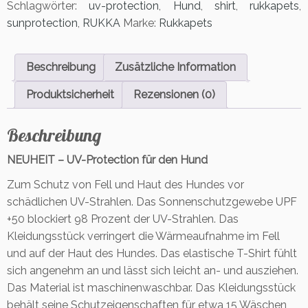
Schlagwörter:
uv-protection
,
Hund
,
shirt
,
rukkapets
,
c
sunprotection
,
RUKKA
Marke:
Rukkapets
t
i
o
Beschreibung
Zusätzliche Information
n
S
Produktsicherheit
Rezensionen (0)
h
i
Beschreibung
r
t
NEUHEIT – UV-Protection für den Hund
5
0
Zum Schutz von Fell und Haut des Hundes vor
+
schädlichen UV-Strahlen. Das Sonnenschutzgewebe UPF
S
+50 blockiert 98 Prozent der UV-Strahlen. Das
u
Kleidungsstück verringert die Wärmeaufnahme im Fell
n
und auf der Haut des Hundes. Das elastische T-Shirt fühlt
n
y
sich angenehm an und lässt sich leicht an- und ausziehen.
r
Das Material ist maschinenwaschbar. Das Kleidungsstück
u
behält seine Schutzeigenschaften für etwa 15 Wäschen