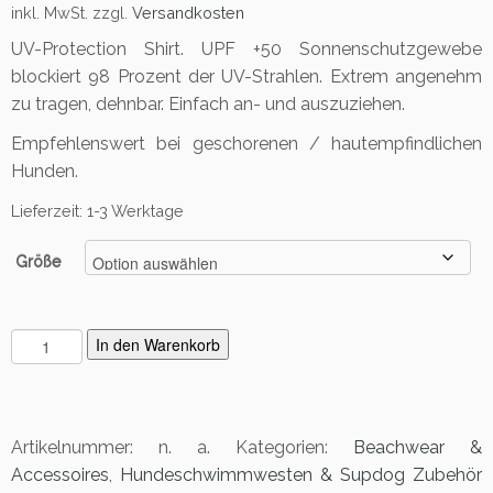
inkl. MwSt.
zzgl.
Versandkosten
UV-Protection Shirt. UPF +50 Sonnenschutzgewebe
blockiert 98 Prozent der UV-Strahlen. Extrem angenehm
zu tragen, dehnbar. Einfach an- und auszuziehen.
Empfehlenswert bei geschorenen / hautempfindlichen
Hunden.
Lieferzeit:
1-3 Werktage
Größe
U
In den Warenkorb
V
P
r
o
Artikelnummer:
n. a.
Kategorien:
Beachwear &
t
Accessoires
,
Hundeschwimmwesten & Supdog Zubehör
e