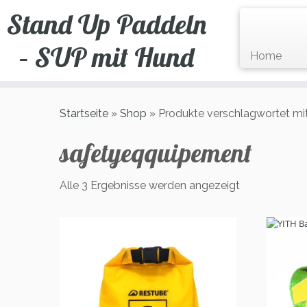
Zum
Stand Up Paddeln
Inhalt
springen
– SUP mit Hund
Home
Startseite
»
Shop
»
Produkte verschlagwortet mi
safetyeqquipement
Alle 3 Ergebnisse werden angezeigt