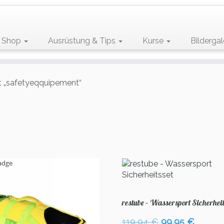
Shop
Ausrüstung & Tips
Kurse
Bildergal
t „safetyeqquipement“
restube – Wassersport Sicherheit
Ursprüngliche
Aktuel
119,94
€
99,95
€