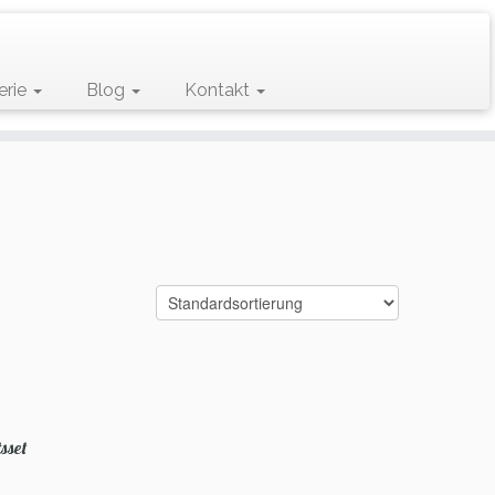
erie
Blog
Kontakt
sset
r
ler