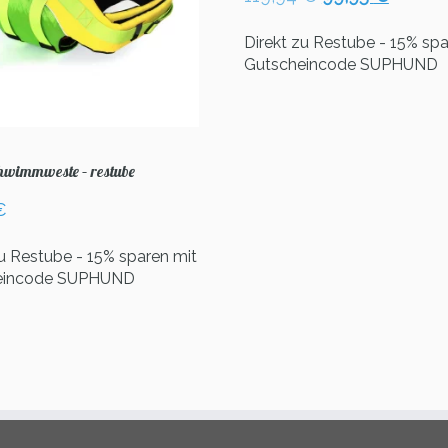
Preis
Preis
war:
ist:
Direkt zu Restube - 15% spa
119,94 €
99,95 
Gutscheincode SUPHUND
wimmweste – restube
€
zu Restube - 15% sparen mit
eincode SUPHUND