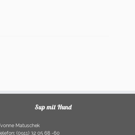
Sup mit Hund
vonne Matuschek
elefon: (0911) 32 05 68 -60