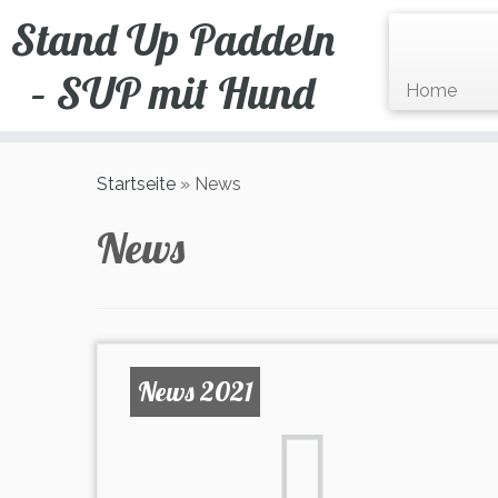
Zum
Stand Up Paddeln
Inhalt
springen
– SUP mit Hund
Home
Startseite
»
News
News
News 2021