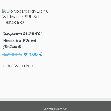
Gloryboards RIVER 9’6“
Wildwasser SUP Set
(Testboard)
Ursprünglicher
Aktueller
849,00
€
599,00
€
Preis
Preis
war:
ist:
In den Warenkorb
849,00 €
599,00 €.
Vertrag widerrufen