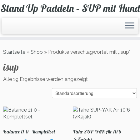
Zum
Stand Up Paddeln – SUP mit Hund
Inhalt
springen
Startseite
»
Shop
»
Produkte verschlagwortet mit „isup“
isup
Alle 19 Ergebnisse werden angezeigt
Balance 11´0 – Komplettset
Tahe SUP-YAK Air 10`6
(vKajak)