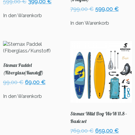
Ursprünglicher
Aktueller
599,00
€
399,00
€
Preis
Preis
Ursprünglicher
Aktuel
799,00
€
599,00
€
war:
ist:
Preis
Preis
In den Warenkorb
599,00 €
399,00 €.
war:
ist:
In den Warenkorb
799,00 €
599,00
Stemax Paddel
(Fiberglass/Kunstoff)
Ursprünglicher
Aktueller
99,00
€
69,00
€
Preis
Preis
war:
ist:
In den Warenkorb
99,00 €
69,00 €.
Stemax Wild Dog WoW 11.8 –
Basicset
Ursprünglicher
Aktuel
769,00
€
659,00
€