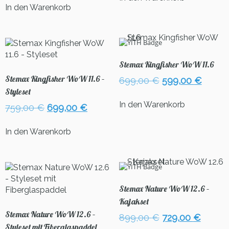
war:
ist:
769,00 €
599,00
In den Warenkorb
799,00 €
699,00 €.
Stemax Kingfisher WoW 11.6
Stemax Kingfisher WoW 11.6 –
Ursprünglicher
Aktuel
699,00
€
599,00
€
Preis
Preis
Styleset
war:
ist:
In den Warenkorb
Ursprünglicher
Aktueller
759,00
€
699,00
€
699,00 €
599,00
Preis
Preis
war:
ist:
In den Warenkorb
759,00 €
699,00 €.
Stemax Nature WoW 12.6 –
Kajakset
Stemax Nature WoW 12.6 –
Ursprünglicher
Aktuel
899,00
€
729,00
€
Styleset mit Fiberglaspaddel
Preis
Preis