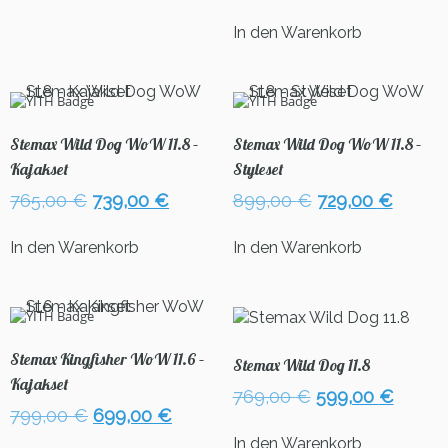
Preis
Preis
war:
ist:
In den Warenkorb
769,00 €
659,00
Stemax Wild Dog WoW 11.8 –
Stemax Wild Dog WoW 11.8 –
Kajakset
Styleset
Ursprünglicher
Aktueller
Ursprünglicher
Aktuel
765,00
€
739,00
€
899,00
€
729,00
€
Preis
Preis
Preis
Preis
war:
ist:
war:
ist:
In den Warenkorb
In den Warenkorb
765,00 €
739,00 €.
899,00 €
729,00
Stemax Kingfisher WoW 11.6 –
Stemax Wild Dog 11.8
Kajakset
Ursprünglicher
Aktuel
769,00
€
599,00
€
Ursprünglicher
Aktueller
799,00
€
699,00
€
Preis
Preis
Preis
Preis
war:
ist:
In den Warenkorb