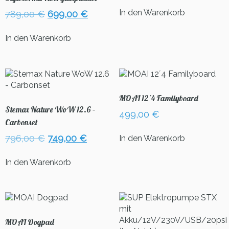
war:
ist:
In den Warenkorb
Ursprünglicher
Aktueller
789,00
€
699,00
€
899,00 €
729,00
Preis
Preis
war:
ist:
In den Warenkorb
789,00 €
699,00 €.
MOAI 12´4 Familyboard
Stemax Nature WoW 12.6 –
499,00
€
Carbonset
Ursprünglicher
Aktueller
796,00
€
749,00
€
In den Warenkorb
Preis
Preis
war:
ist:
In den Warenkorb
796,00 €
749,00 €.
MOAI Dogpad