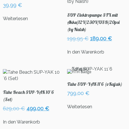
39,99
€
SUP Elektropumpe STX mit
Weiterlesen
Akku/12V/230V/USB/20psi
(by Naish)
Ursprünglicher
Aktuel
199,95
€
189,00
€
Preis
Preis
war:
ist:
In den Warenkorb
199,95 €
189,00
Tahe SUP-YAK 11`6 (vKajak)
Tahe Beach SUP-YAK 10´6
799,00
€
(Set)
Weiterlesen
Ursprünglicher
Aktueller
629,00
€
499,00
€
Preis
Preis
war:
ist:
In den Warenkorb
629,00 €
499,00 €.