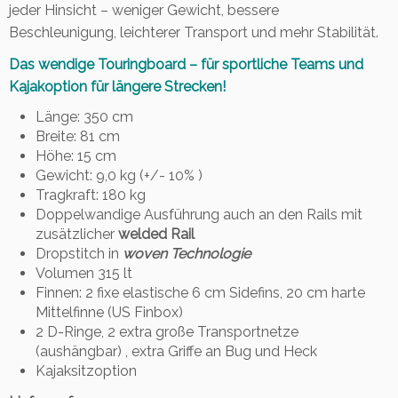
jeder Hinsicht – weniger Gewicht, bessere
y
Beschleunigung, leichterer Transport und mehr Stabilität.
l
e
Das wendige Touringboard – für sportliche Teams und
s
Kajakoption für längere Strecken!
e
t
Länge: 350 cm
M
Breite: 81 cm
e
Höhe: 15 cm
n
Gewicht: 9,0 kg (+/- 10% )
g
Tragkraft: 180 kg
e
Doppelwandige Ausführung auch an den Rails mit
zusätzlicher
welded Rail
Dropstitch in
woven Technologie
Volumen 315 lt
Finnen: 2 fixe elastische 6 cm Sidefins, 20 cm harte
Mittelfinne (US Finbox)
2 D-Ringe, 2 extra große Transportnetze
(aushängbar) , extra Griffe an Bug und Heck
Kajaksitzoption