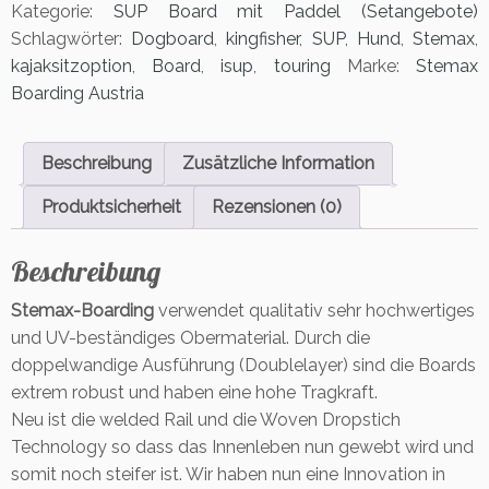
a
Kategorie:
SUP Board mit Paddel (Setangebote)
x
Schlagwörter:
Dogboard
,
kingfisher
,
SUP
,
Hund
,
Stemax
,
K
kajaksitzoption
,
Board
,
isup
,
touring
Marke:
Stemax
i
Boarding Austria
n
g
f
Beschreibung
Zusätzliche Information
i
s
Produktsicherheit
Rezensionen (0)
h
e
Beschreibung
r
W
Stemax-Boarding
verwendet qualitativ sehr hochwertiges
o
und UV-beständiges Obermaterial. Durch die
W
1
doppelwandige Ausführung (Doublelayer) sind die Boards
1.
extrem robust und haben eine hohe Tragkraft.
6
Neu ist die welded Rail und die Woven Dropstich
-
Technology so dass das Innenleben nun gewebt wird und
S
somit noch steifer ist. Wir haben nun eine Innovation in
t