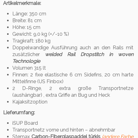
Artikelmerkmale:
Länge: 350 cm
Breite: 81 cm
Höhe: 15 cm
Gewicht: 9,0 kg (+/-10 %)
Tragkraft: 180 kg
Doppelwandige Ausführung auch an den Rails mit
zusätzlicher
welded Rail Dropstitch in woven
Technologie
Volumen 315 lt
Finnen: 2 fixe elastische 6 cm Sidefins, 20 cm harte
Mittelfinne (US Finbox)
2 D-Ringe, 2 extra große Transportnetze
(aushängbar) , extra Griffe an Bug und Heck
Kajaksitzoption
Lieferumfang:
iSUP Board
Transportnetz vorne und hinten – abnehmbar
Stemax
Carbon-Fiberglaspaddel türkis
(andere Farbe