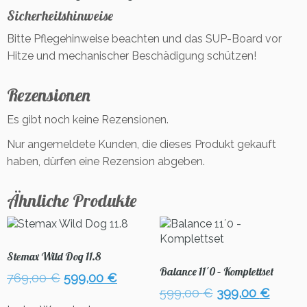
Sicherheitshinweise
Bitte Pflegehinweise beachten und das SUP-Board vor
Hitze und mechanischer Beschädigung schützen!
Rezensionen
Es gibt noch keine Rezensionen.
Nur angemeldete Kunden, die dieses Produkt gekauft
haben, dürfen eine Rezension abgeben.
Ähnliche Produkte
Stemax Wild Dog 11.8
Balance 11´0 – Komplettset
Ursprünglicher
Aktueller
769,00
€
599,00
€
Preis
Preis
Ursprünglicher
Aktuel
599,00
€
399,00
€