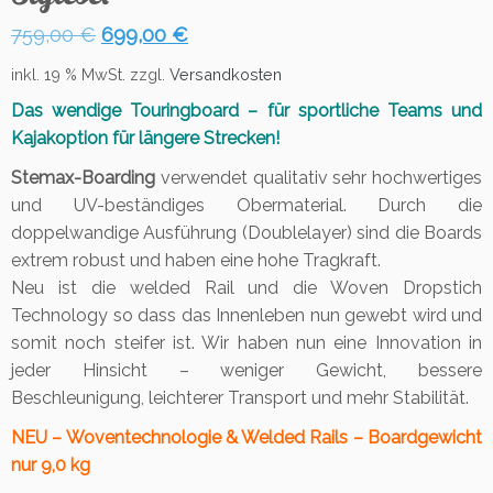
Ursprünglicher
Aktueller
759,00
€
699,00
€
Preis
Preis
inkl. 19 % MwSt.
zzgl.
Versandkosten
war:
ist:
Das wendige Touringboard – für sportliche Teams und
759,00 €
699,00 €.
Kajakoption für längere Strecken!
Stemax-Boarding
verwendet qualitativ sehr hochwertiges
und UV-beständiges Obermaterial. Durch die
doppelwandige Ausführung (Doublelayer) sind die Boards
extrem robust und haben eine hohe Tragkraft.
Neu ist die welded Rail und die Woven Dropstich
Technology so dass das Innenleben nun gewebt wird und
somit noch steifer ist. Wir haben nun eine Innovation in
jeder Hinsicht – weniger Gewicht, bessere
Beschleunigung, leichterer Transport und mehr Stabilität.
NEU – Woventechnologie & Welded Rails – Boardgewicht
nur 9,0 kg