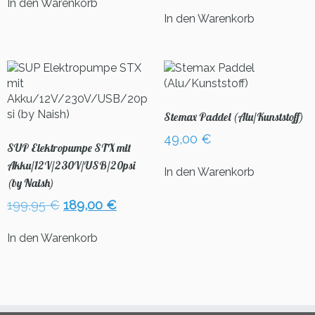
war:
ist:
Preis
Preis
In den Warenkorb
769,00 €
599,00 €.
war:
ist:
In den Warenkorb
599,00 €
399,00
Stemax Paddel (Alu/Kunststoff)
49,00
€
SUP Elektropumpe STX mit
Akku/12V/230V/USB/20psi
In den Warenkorb
(by Naish)
Ursprünglicher
Aktueller
199,95
€
189,00
€
Preis
Preis
war:
ist:
In den Warenkorb
199,95 €
189,00 €.