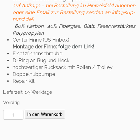
auf Anfrage – bei Bestellung im Hinweisfeld angeben
oder eine Email zur Bestellung senden an info@sup-
hund.de!)
60% Karbon, 40% Fiberglas, Blatt: Faserverstärktes
Polypropylen
Center Finne (US Finbox)
Montage der Finne:
folge dem Link!
Ersatzfinnenschraube
D-Ring an Bug und Heck
hochwertiger Rucksack mit Rollen / Trolley
Doppelhubpumpe
Repair Kit
Lieferzeit:
1-3 Werktage
Vorrätig
S
In den Warenkorb
t
e
m