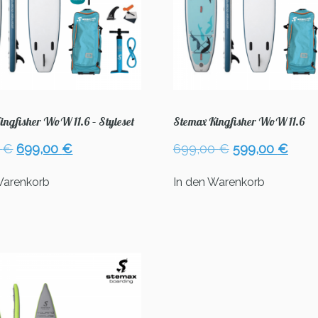
ingfisher WoW 11.6 – Styleset
Stemax Kingfisher WoW 11.6
Ursprünglicher
Aktueller
Ursprüngliche
Aktu
0
€
699,00
€
699,00
€
599,00
€
Preis
Preis
Preis
Preis
war:
ist:
war:
ist:
Warenkorb
In den Warenkorb
759,00 €
699,00 €.
699,00 €
599,