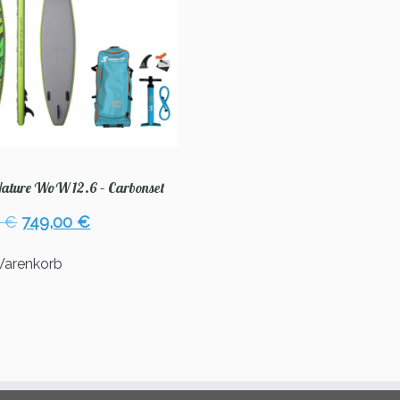
ature WoW 12.6 – Carbonset
Ursprünglicher
Aktueller
0
€
749,00
€
Preis
Preis
war:
ist:
Warenkorb
796,00 €
749,00 €.