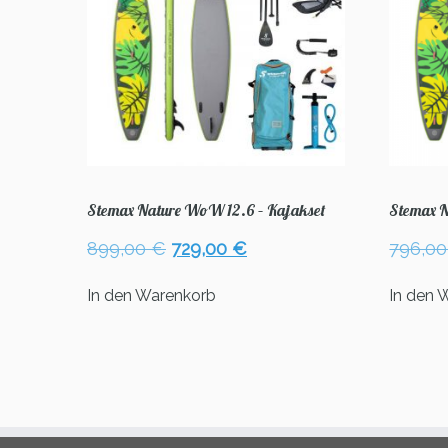
Stemax Nature WoW 12.6 – Kajakset
Stemax N
Ursprünglicher
Aktueller
899,00
€
729,00
€
796,0
Preis
Preis
war:
ist:
In den Warenkorb
In den 
899,00 €
729,00 €.