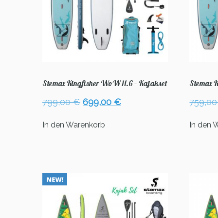
Stemax Kingfisher WoW 11.6 – Kajakset
Stemax K
Ursprünglicher
Aktueller
799,00
€
699,00
€
759,0
Preis
Preis
war:
ist:
In den Warenkorb
In den 
799,00 €
699,00 €.