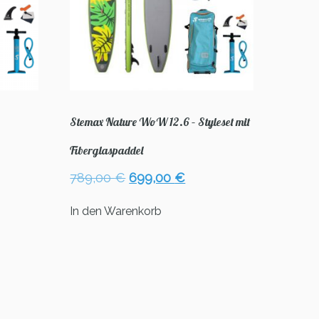
Stemax Nature WoW 12.6 – Styleset mit
r
eller
Fiberglaspaddel
Ursprünglicher
Aktueller
789,00
€
699,00
€
Preis
Preis
00 €.
war:
ist:
In den Warenkorb
789,00 €
699,00 €.