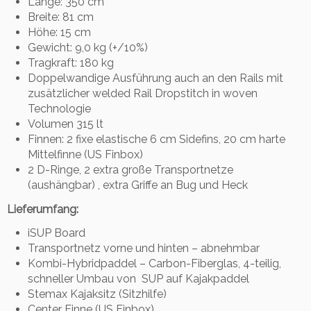
Länge: 350 cm
M
Breite: 81 cm
e
Höhe: 15 cm
n
Gewicht: 9,0 kg (+/10%)
g
Tragkraft: 180 kg
e
Doppelwandige Ausführung auch an den Rails mit
zusätzlicher welded Rail Dropstitch in woven
Technologie
Volumen 315 lt
Finnen: 2 fixe elastische 6 cm Sidefins, 20 cm harte
Mittelfinne (US Finbox)
2 D-Ringe, 2 extra große Transportnetze
(aushängbar) , extra Griffe an Bug und Heck
Lieferumfang:
iSUP Board
Transportnetz vorne und hinten – abnehmbar
Kombi-Hybridpaddel – Carbon-Fiberglas, 4-teilig,
schneller Umbau von SUP auf Kajakpaddel
Stemax Kajaksitz (Sitzhilfe)
Center Finne (US Finbox)