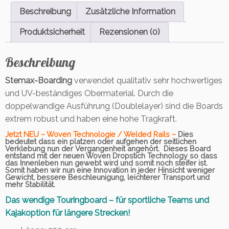
f
Beschreibung
Zusätzliche Information
i
s
Produktsicherheit
Rezensionen (0)
h
e
Beschreibung
r
W
Stemax-Boarding
verwendet qualitativ sehr hochwertiges
o
und UV-beständiges Obermaterial. Durch die
W
1
doppelwandige Ausführung (Doublelayer) sind die Boards
1.
extrem robust und haben eine hohe Tragkraft.
6
Jetzt NEU – Woven Technologie / Welded Rails –
Dies
-
bedeutet dass ein platzen oder aufgehen der seitlichen
Verklebung nun der Vergangenheit angehört. Dieses Board
K
entstand mit der neuen Woven Dropstich Technology so dass
a
das Innenleben nun gewebt wird und somit noch steifer ist.
Somit haben wir nun eine Innovation in jeder Hinsicht weniger
j
Gewicht, bessere Beschleunigung, leichterer Transport und
a
mehr Stabilität.
k
Das wendige Touringboard – für sportliche Teams und
s
Kajakoption für längere Strecken!
e
t