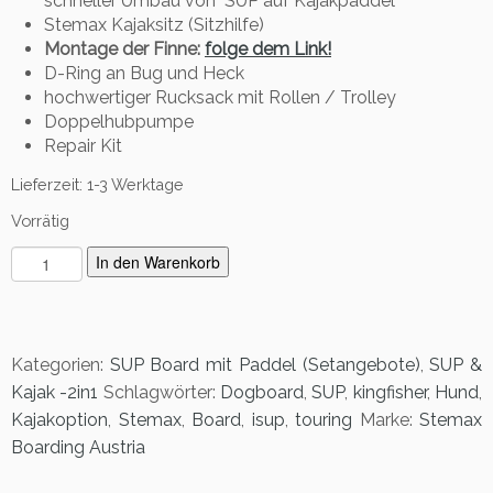
schneller Umbau von SUP auf Kajakpaddel
Stemax Kajaksitz (Sitzhilfe)
Montage der Finne:
folge dem Link!
D-Ring an Bug und Heck
hochwertiger Rucksack mit Rollen / Trolley
Doppelhubpumpe
Repair Kit
Lieferzeit:
1-3 Werktage
Vorrätig
S
In den Warenkorb
t
e
m
a
Kategorien:
SUP Board mit Paddel (Setangebote)
,
SUP &
x
Kajak -2in1
Schlagwörter:
Dogboard
,
SUP
,
kingfisher
,
Hund
,
K
Kajakoption
,
Stemax
,
Board
,
isup
,
touring
Marke:
Stemax
i
Boarding Austria
n
g