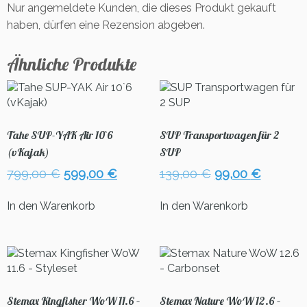
Nur angemeldete Kunden, die dieses Produkt gekauft
haben, dürfen eine Rezension abgeben.
Ähnliche Produkte
Tahe SUP-YAK Air 10`6
SUP Transportwagen für 2
(vKajak)
SUP
Ursprünglicher
Aktueller
Ursprünglicher
Aktuell
799,00
€
599,00
€
139,00
€
99,00
€
Preis
Preis
Preis
Preis
war:
ist:
war:
ist:
In den Warenkorb
In den Warenkorb
799,00 €
599,00 €.
139,00 €
99,00 €
Stemax Kingfisher WoW 11.6 –
Stemax Nature WoW 12.6 –