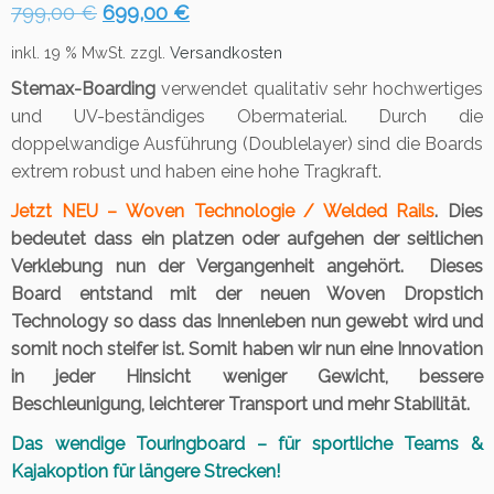
Ursprünglicher
Aktueller
799,00
€
699,00
€
Preis
Preis
inkl. 19 % MwSt.
zzgl.
Versandkosten
war:
ist:
Stemax-Boarding
verwendet qualitativ sehr hochwertiges
799,00 €
699,00 €.
und UV-beständiges Obermaterial. Durch die
doppelwandige Ausführung (Doublelayer) sind die Boards
extrem robust und haben eine hohe Tragkraft.
Jetzt NEU – Woven Technologie / Welded Rails
. Dies
bedeutet dass ein platzen oder aufgehen der seitlichen
Verklebung nun der Vergangenheit angehört. Dieses
Board entstand mit der neuen Woven Dropstich
Technology so dass das Innenleben nun gewebt wird und
somit noch steifer ist. Somit haben wir nun eine Innovation
in jeder Hinsicht weniger Gewicht, bessere
Beschleunigung, leichterer Transport und mehr Stabilität.
Das wendige Touringboard – für sportliche Teams &
Kajakoption für längere Strecken!