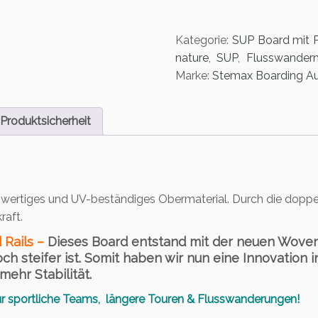
e
m
a
Kategorie:
SUP Board mit 
x
nature
,
SUP
,
Flusswander
N
Marke:
Stemax Boarding Au
a
t
u
Produktsicherheit
r
e
W
o
W
hwertiges und UV-beständiges Obermaterial. Durch die doppe
1
raft.
2.
6
 Rails –
Dieses Board entstand mit der neuen Woven
-
 steifer ist. Somit haben wir nun eine Innovation i
C
mehr Stabilität.
a
r sportliche Teams, längere Touren & Flusswanderungen!
r
b