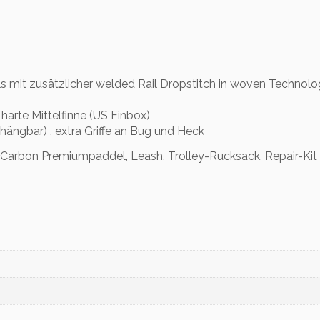
o
n
s
e
t
 mit zusätzlicher welded Rail Dropstitch in woven Technolo
M
e
 harte Mittelfinne (US Finbox)
n
hängbar) , extra Griffe an Bug und Heck
g
e
Carbon Premiumpaddel, Leash, Trolley-Rucksack, Repair-Kit