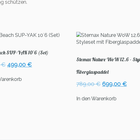
g schützen.
ach SUP-YAK 10´6 (Set)
Stemax Nature WoW 12.6 – Styl
Ursprünglicher
Aktueller
0
€
499,00
€
Preis
Preis
Fiberglaspaddel
war:
ist:
Warenkorb
Ursprüngliche
Aktu
789,00
€
699,00
€
629,00 €
499,00 €.
Preis
Preis
war:
ist:
In den Warenkorb
789,00 €
699,