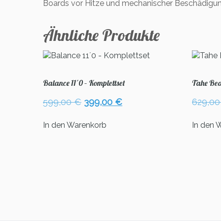
Boards vor Hitze und mechanischer Beschädigun
Ähnliche Produkte
Balance 11´0 – Komplettset
Tahe Be
Ursprünglicher
Aktueller
599,00
€
399,00
€
629,0
Preis
Preis
war:
ist:
In den Warenkorb
In den 
599,00 €
399,00 €.