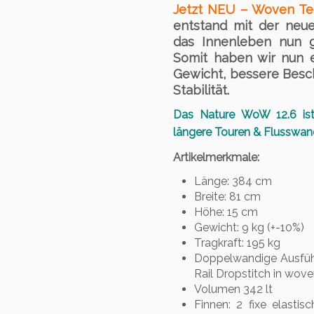
Jetzt NEU – Woven Te
entstand mit der neu
das Innenleben nun g
Somit haben wir nun e
Gewicht, bessere Besch
Stabilität.
Das Nature WoW 12.6 ist
längere Touren & Flusswa
Artikelmerkmale:
Länge: 384 cm
Breite: 81 cm
Höhe: 15 cm
Gewicht: 9 kg (+-10%)
Tragkraft: 195 kg
Doppelwandige Ausführ
Rail Dropstitch in wov
Volumen 342 lt
Finnen: 2 fixe elastis