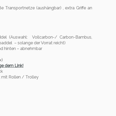
ße Transportnetze (aushängbar) , extra Griffe an
del (Auswahl: Vollcarbon-/ Carbon-Bambus,
addel – solange der Vorrat reicht)
nd hinten – abnehmbar
x)
ge dem Link!
ck
mit Rollen / Trolley