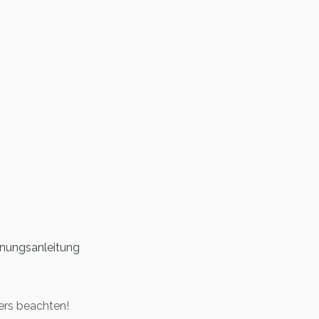
nungsanleitung
lers beachten!