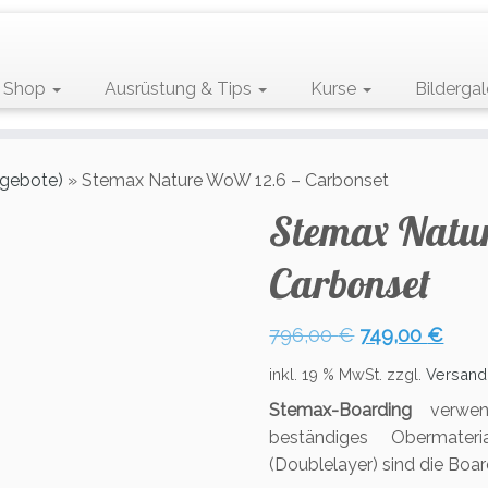
Shop
Ausrüstung & Tips
Kurse
Bildergal
ngebote)
»
Stemax Nature WoW 12.6 – Carbonset
Stemax Natu
Carbonset
Ursprünglich
Aktu
796,00
€
749,00
€
Preis
Prei
inkl. 19 % MwSt.
zzgl.
Versand
war:
ist:
Stemax-Boarding
verwe
796,00 €
749,
beständiges Obermater
(Doublelayer) sind die Boa