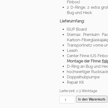
Finbox)
2 D-Ringe, 2 extra gro
Bug und Heck
Lieferumfang:
iSUP Board
Stemax Premiuim Pad
Karbon-Fiberglaskajakp
Transportnetz vorne u
Leash
Center Finne (US Finbo
Montage der Finne:
fol
D-Ring an Bug und He
hochwertiger Rucksack 
Doppelhubpumpe
Repair Kit
Lieferzeit:
1-3 Werktage
S
In den Warenkorb
t