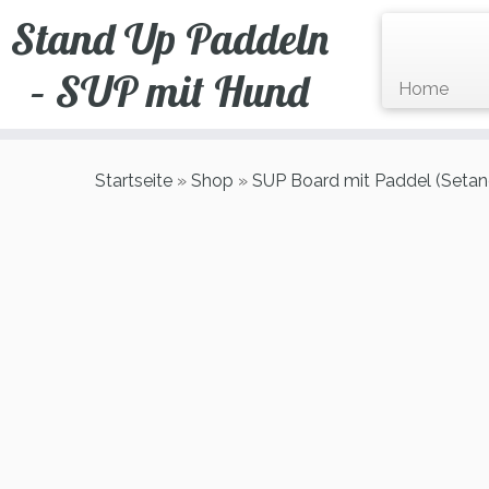
Zum
Stand Up Paddeln
Inhalt
springen
– SUP mit Hund
Home
Startseite
»
Shop
»
SUP Board mit Paddel (Seta