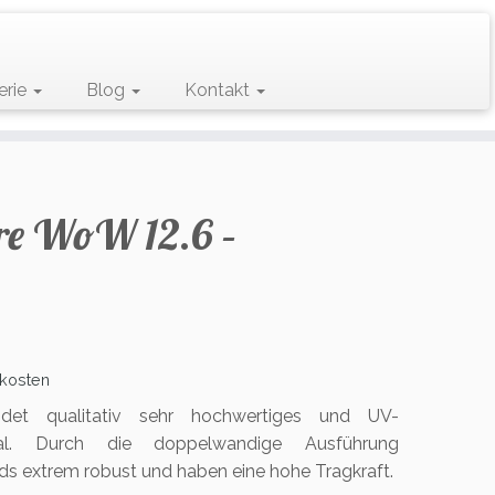
erie
Blog
Kontakt
re WoW 12.6 –
er
eller
s
kosten
ndet qualitativ sehr hochwertiges und UV-
00 €.
ial. Durch die doppelwandige Ausführung
rds extrem robust und haben eine hohe Tragkraft.